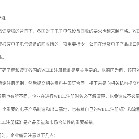
标准
强的背景下，各国对于电子电气设备回收的要求也越来越严格。WEEE（Waste Elect
理报废电子电气设备的回收所的一项重要指令。公司在涉及电子产品出口时
品。
正确了解和遵守各国的WEEE注册标准是至关重要的。以德国为例，该国对
*确定注册类别，然后提交相关资料并签订合同。接下来是向相关机构提交
册费用也有所不同，企业在进行WEEE注册时务必了解清楚，以免造成不必
一个重要的电子产品制造和出口基地，也有着自己的WEEE注册标准和流
EEE注册标准是产品质量和市场合法性的重要举措。
注册时，企业需要注意以下几点：