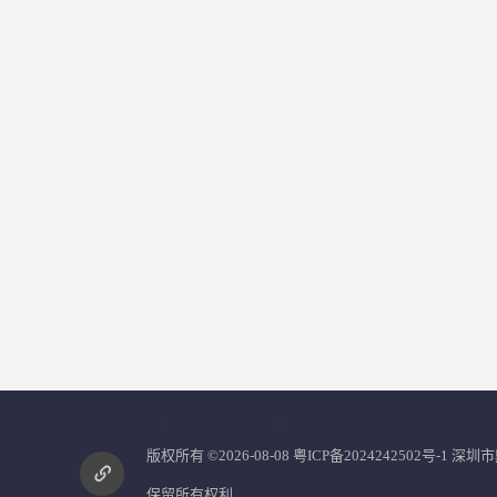
您是第
2861707
位访客
版权所有 ©2026-08-08
粤ICP备2024242502号-1
深圳市
保留所有权利.