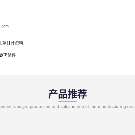
b.com
儿童打开资料
盟CE条件
产品推荐
ment, design, production and sales in one of the manufacturing ent