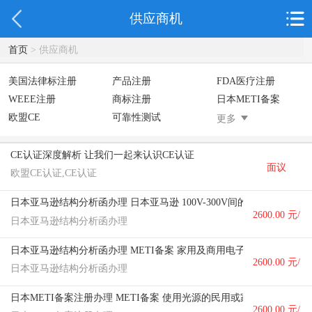
供应商机
首页
> 供应商机
美国法律标注册
产品注册
FDA医疗注册
WEEE注册
商标注册
日本METI备案
欧盟CE
可靠性测试
美国防止儿童打开
更多
CE认证深度解析 让我们一起来认识CE认证
面议
欧盟CE认证,CE认证
日本亚马逊结构分析函办理 日本亚马逊 100V-300V间的简单单相马达
2600.00 元/
日本亚马逊结构分析函办理
个
日本亚马逊结构分析函办理 METI备案 家用及商用电子产品
2600.00 元/
日本亚马逊结构分析函办理
个
日本METI备案注册办理 METI备案 使用光源的民用或家用产品
2600.00 元/