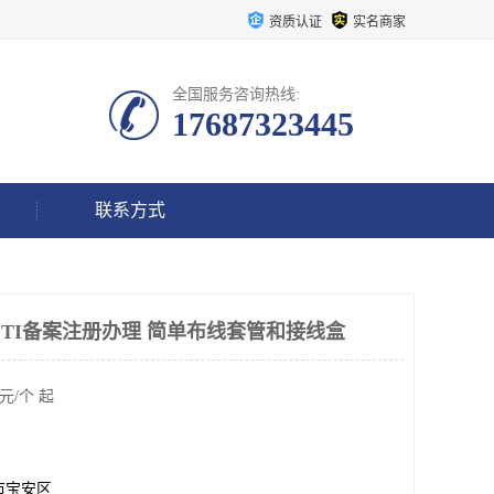
资质认证
实名商家
全国服务咨询热线:
17687323445
联系方式
ETI备案注册办理 简单布线套管和接线盒
元/个 起
市宝安区