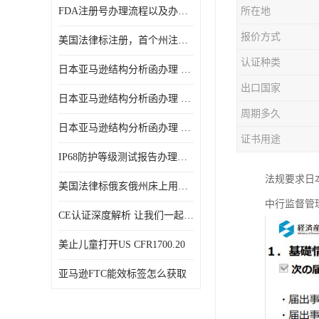
FDA注册号办理流程以及办理周期是多久
所在地
报价方式
美国法律标注册，首个州注册该如何选择
认证种类
日本亚马逊结构分析函办理 日本亚马逊 电饭煲
出口国家
日本亚马逊结构分析函办理 日本亚马逊 热水壶等；
周期多久
日本亚马逊结构分析函办理 日本亚马逊 果汁搅拌机
证书用途
IP68防护等级测试报告办理标准要求
法规要求日
美国法律标俄亥俄州床上用品许可证讲解！
中行监督管
CE认证深度解析 让我们一起来认识CE认证
美止儿童打开US CFR1700.20
亚马逊FTC能效标签怎么获取