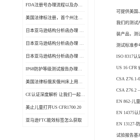
FDA注册号办理流程以及办理周期是多久
可提供美国
美国法律标注册，首个州注册该如何选择
我们的测试
日本亚马逊结构分析函办理 日本亚马逊 电饭煲
装产品，测
日本亚马逊结构分析函办理 日本亚马逊 热水壶等；
测试标准参
日本亚马逊结构分析函办理 日本亚马逊 果汁搅拌机
ISO 83
US 16 C
IP68防护等级测试报告办理标准要求
CSA Z76
美国法律标俄亥俄州床上用品许可证讲解！
CSA Z7
CE认证深度解析 让我们一起来认识CE认证
EN 862
美止儿童打开US CFR1700.20
EN 143
亚马逊FTC能效标签怎么获取
EN 131
试验报告基