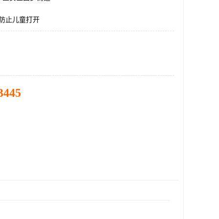
20,防止儿童打开
3445