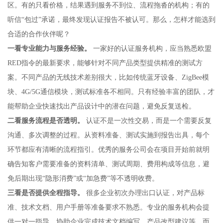
区。有的只看价格，结果遇到服务不到位、流程拖沓的机构；有的
听信“包过”承诺，最终发现认证报告不被认可。那么，怎样才能选到
合适的合作伙伴呢？
一看专业能力与服务经验。
一家好的认证服务机构，应当熟悉欧盟
RED指令的最新要求，能够针对不同产品类型提供精准的测试方
案。不同产品的无线技术差别很大，比如传统蓝牙设备、ZigBee模
块、4G/5G通信模块，测试标准各不相同。只有经验丰富的团队，才
能帮助企业快速找出产品设计中的潜在问题，避免反复送检。
二看服务流程是否透明。
认证不是一次性交易，而是一个需要反复
沟通、多次调整的过程。从资料准备、测试实施到报告出具，每个
环节都应有清晰的流程指引。优秀的服务公司会在项目开始前就明
确告知客户需要准备的资料清单、测试周期、费用构成等信息，避
免后期出现“隐形消费”或“加急费”等不透明收费。
三看是否提供全程指导。
很多企业初次办理出口认证，对产品标
准、技术文档、用户手册等准备要求不熟悉。专业的服务机构会提
供一对一指导，协助企业完成技术文档编写、产品改型建议等，而