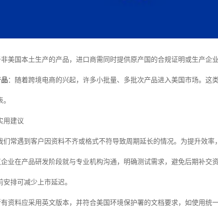
于非美国本土生产的产品，进口商需同时提供原产国的合规证明或生产企
产品
：随着跨境电商的兴起，许多小批量、多批次产品进入美国市场。这类
表。
实用建议
我们常遇到客户因资料不齐或格式不符导致周期延长的情况。为提升效率
议企业在产品研发阶段就与专业机构沟通，明确测试需求，避免后期补交
前安排可减少上市延迟。
所有资料应采用英文版本，并符合美国环境保护署的文档要求，如使用统