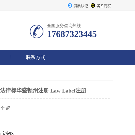
资质认证
实名商家
全国服务咨询热线:
17687323445
联系方式
 Seat 法律标华盛顿州注册 Law Label注册
/个 起
市宝安区