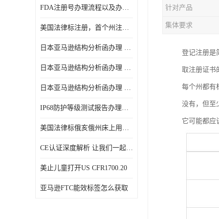
FDA注册号办理流程以及办理周期是多久
针对产品
集体要求
美国法律标注册，首个州注册该如何选择
日本亚马逊结构分析函办理 日本亚马逊 电饭煲
登记注册是
日本亚马逊结构分析函办理 日本亚马逊 热水壶等；
取注册证书
每个州都有
日本亚马逊结构分析函办理 日本亚马逊 果汁搅拌机
没有，但至
IP68防护等级测试报告办理标准要求
它可能都应
美国法律标俄亥俄州床上用品许可证讲解！
CE认证深度解析 让我们一起来认识CE认证
美止儿童打开US CFR1700.20
亚马逊FTC能效标签怎么获取