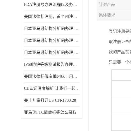
FDA注册号办理流程以及办理周期是多久
针对产品
集体要求
美国法律标注册，首个州注册该如何选择
日本亚马逊结构分析函办理 日本亚马逊 电饭煲
登记注册是
日本亚马逊结构分析函办理 日本亚马逊 热水壶等；
取注册证书
我的产品销
日本亚马逊结构分析函办理 日本亚马逊 果汁搅拌机
只需要一个
IP68防护等级测试报告办理标准要求
美国法律标俄亥俄州床上用品许可证讲解！
CE认证深度解析 让我们一起来认识CE认证
美止儿童打开US CFR1700.20
亚马逊FTC能效标签怎么获取