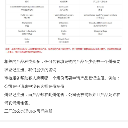
相关的产品种类众多，任何含有填充物的产品至少会被一个州份要
求登记注册。我们提供的咨询
审核服务帮助客人辨明哪一个州份需要申请产品登记注册。例如：
公司在申请表中没有选择在俄亥俄
州登记注册，而产品却在此州销售，公司会被罚款并且产品允许在
俄亥俄州销售。
工厂怎么办理URN号码注册