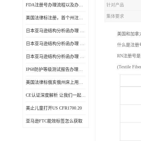
FDA注册号办理流程以及办理周期是多久
针对产品
集体要求
美国法律标注册，首个州注册该如何选择
日本亚马逊结构分析函办理 日本亚马逊 电饭煲
美国和加拿
日本亚马逊结构分析函办理 日本亚马逊 热水壶等；
什么是注册号
RN注册号
日本亚马逊结构分析函办理 日本亚马逊 果汁搅拌机
(Textile
IP68防护等级测试报告办理标准要求
美国法律标俄亥俄州床上用品许可证讲解！
CE认证深度解析 让我们一起来认识CE认证
美止儿童打开US CFR1700.20
亚马逊FTC能效标签怎么获取