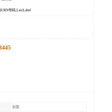
RN号码,LawLabel
3445
全国