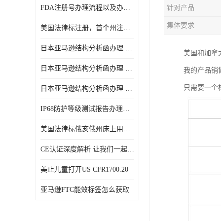
FDA注册号办理流程以及办理周期是多久
针对产品
集体要求
美国法律标注册，首个州注册该如何选择
日本亚马逊结构分析函办理 日本亚马逊 电饭煲
美国和加拿
日本亚马逊结构分析函办理 日本亚马逊 热水壶等；
我的产品销
只需要一个
日本亚马逊结构分析函办理 日本亚马逊 果汁搅拌机
IP68防护等级测试报告办理标准要求
美国法律标俄亥俄州床上用品许可证讲解！
CE认证深度解析 让我们一起来认识CE认证
美止儿童打开US CFR1700.20
亚马逊FTC能效标签怎么获取