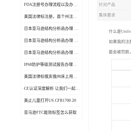
FDA注册号办理流程以及办理周期是多久
针对产品
集体要求
美国法律标注册，首个州注册该如何选择
日本亚马逊结构分析函办理 日本亚马逊 电饭煲
什么是Unifo
日本亚马逊结构分析函办理 日本亚马逊 热水壶等；
如果我的注
能会被罚款
日本亚马逊结构分析函办理 日本亚马逊 果汁搅拌机
IP68防护等级测试报告办理标准要求
美国法律标俄亥俄州床上用品许可证讲解！
CE认证深度解析 让我们一起来认识CE认证
美止儿童打开US CFR1700.20
亚马逊FTC能效标签怎么获取