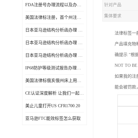
FDA注册号办理流程以及办理周期是多久
针对产品
集体要求
美国法律标注册，首个州注册该如何选择
日本亚马逊结构分析函办理 日本亚马逊 电饭煲
法律标签一
日本亚马逊结构分析函办理 日本亚马逊 热水壶等；
产品填充物
确提示 “根据
日本亚马逊结构分析函办理 日本亚马逊 果汁搅拌机
NOT TO B
IP68防护等级测试报告办理标准要求
如果我的注
美国法律标俄亥俄州床上用品许可证讲解！
能会被罚款
CE认证深度解析 让我们一起来认识CE认证
美止儿童打开US CFR1700.20
亚马逊FTC能效标签怎么获取