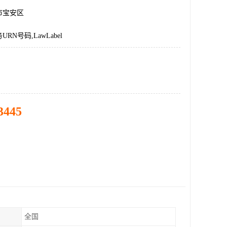
市宝安区
RN号码,LawLabel
3445
全国