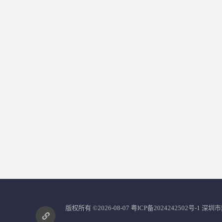
您是第
2856098
位访客
版权所有 ©2026-08-07
粤ICP备2024242502号-1
深圳市