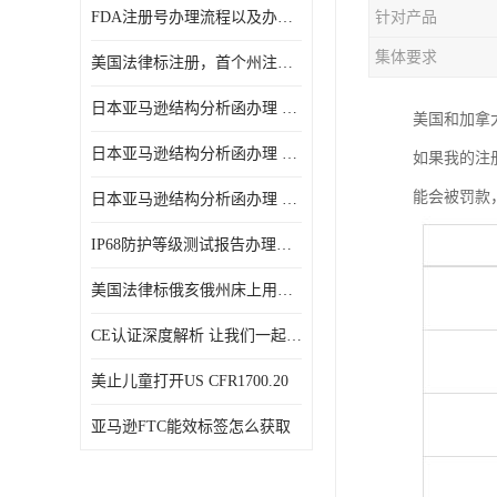
FDA注册号办理流程以及办理周期是多久
针对产品
集体要求
美国法律标注册，首个州注册该如何选择
日本亚马逊结构分析函办理 日本亚马逊 电饭煲
美国和加拿
日本亚马逊结构分析函办理 日本亚马逊 热水壶等；
如果我的注
能会被罚款
日本亚马逊结构分析函办理 日本亚马逊 果汁搅拌机
IP68防护等级测试报告办理标准要求
美国法律标俄亥俄州床上用品许可证讲解！
CE认证深度解析 让我们一起来认识CE认证
美止儿童打开US CFR1700.20
亚马逊FTC能效标签怎么获取