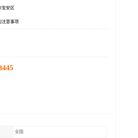
市宝安区
的注意事项
3445
全国