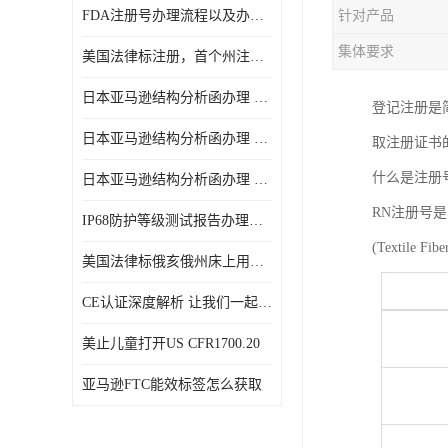
FDA注册号办理流程以及办理周期是多久
针对产品
集体要求
美国法律标注册，首个州注册该如何选择
日本亚马逊结构分析函办理 日本亚马逊 电饭煲
登记注册是
日本亚马逊结构分析函办理 日本亚马逊 热水壶等；
取注册证书
什么是注册号
日本亚马逊结构分析函办理 日本亚马逊 果汁搅拌机
RN注册号
IP68防护等级测试报告办理标准要求
(Textile
美国法律标俄亥俄州床上用品许可证讲解！
CE认证深度解析 让我们一起来认识CE认证
美止儿童打开US CFR1700.20
亚马逊FTC能效标签怎么获取