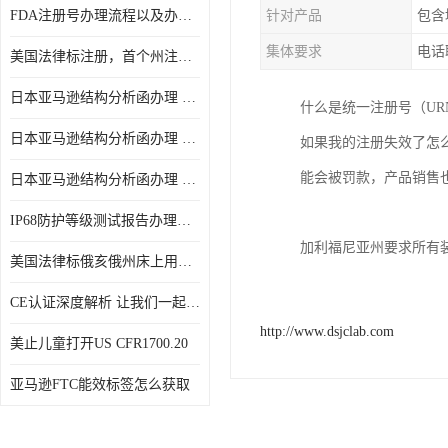
FDA注册号办理流程以及办理周期是多久
针对产品
包含
集体要求
电话
美国法律标注册，首个州注册该如何选择
日本亚马逊结构分析函办理 日本亚马逊 电饭煲
什么是统一注册号（URN）
日本亚马逊结构分析函办理 日本亚马逊 热水壶等；
如果我的注册失效了怎
能会被罚款，产品销售
日本亚马逊结构分析函办理 日本亚马逊 果汁搅拌机
IP68防护等级测试报告办理标准要求
加利福尼亚州要求所有装有
美国法律标俄亥俄州床上用品许可证讲解！
CE认证深度解析 让我们一起来认识CE认证
http://www.dsjclab.com
美止儿童打开US CFR1700.20
亚马逊FTC能效标签怎么获取