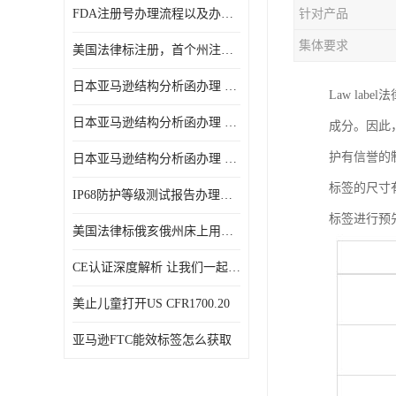
FDA注册号办理流程以及办理周期是多久
针对产品
集体要求
美国法律标注册，首个州注册该如何选择
日本亚马逊结构分析函办理 日本亚马逊 电饭煲
Law l
日本亚马逊结构分析函办理 日本亚马逊 热水壶等；
成分。因此
护有信誉的
日本亚马逊结构分析函办理 日本亚马逊 果汁搅拌机
标签的尺寸
IP68防护等级测试报告办理标准要求
标签进行预
美国法律标俄亥俄州床上用品许可证讲解！
CE认证深度解析 让我们一起来认识CE认证
美止儿童打开US CFR1700.20
亚马逊FTC能效标签怎么获取