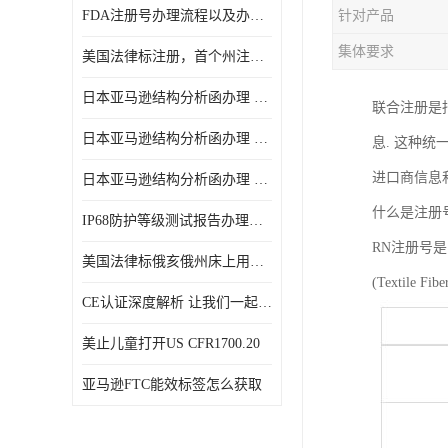
FDA注册号办理流程以及办理周期是多久
针对产品
集体要求
美国法律标注册，首个州注册该如何选择
日本亚马逊结构分析函办理 日本亚马逊 电饭煲
联合注册是
日本亚马逊结构分析函办理 日本亚马逊 热水壶等；
息. 这种
进口商信息
日本亚马逊结构分析函办理 日本亚马逊 果汁搅拌机
什么是注册号
IP68防护等级测试报告办理标准要求
RN注册号
美国法律标俄亥俄州床上用品许可证讲解！
(Textile
CE认证深度解析 让我们一起来认识CE认证
美止儿童打开US CFR1700.20
亚马逊FTC能效标签怎么获取