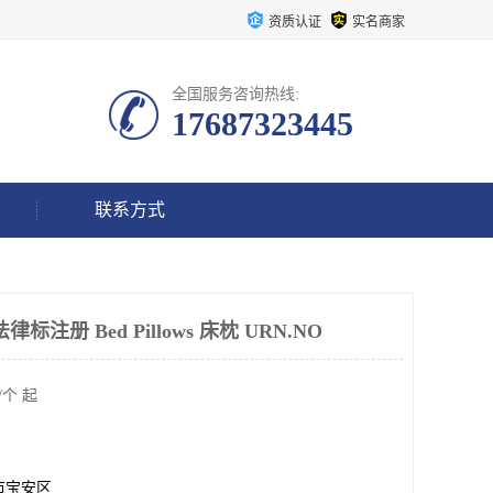
资质认证
实名商家
全国服务咨询热线:
17687323445
联系方式
律标注册 Bed Pillows 床枕 URN.NO
/个 起
市宝安区