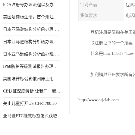
FDA注册号办理流程以及办理周期是多久
针对产品
包含
集体要求
电话
美国法律标注册，首个州注册该如何选择
日本亚马逊结构分析函办理 日本亚马逊 电饭煲
登记注册是简指在美国
日本亚马逊结构分析函办理 日本亚马逊 热水壶等；
取注册证书的一个法案
什么是Law Label? “La
日本亚马逊结构分析函办理 日本亚马逊 果汁搅拌机
IP68防护等级测试报告办理标准要求
加利福尼亚州要求所有装有
美国法律标俄亥俄州床上用品许可证讲解！
CE认证深度解析 让我们一起来认识CE认证
http://www.dsjclab.com
美止儿童打开US CFR1700.20
亚马逊FTC能效标签怎么获取