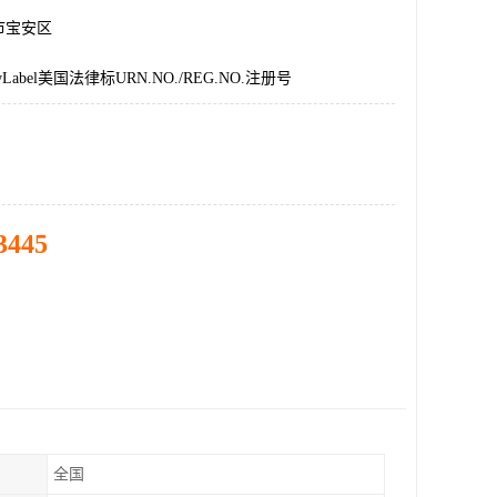
市宝安区
abel美国法律标URN.NO./REG.NO.注册号
3445
全国