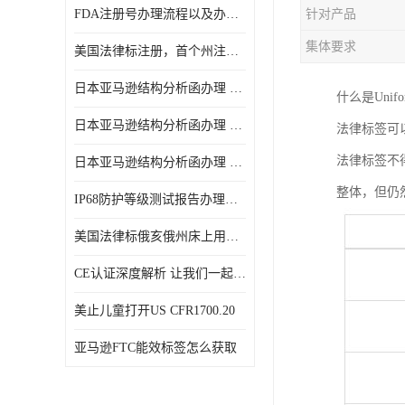
FDA注册号办理流程以及办理周期是多久
针对产品
集体要求
美国法律标注册，首个州注册该如何选择
日本亚马逊结构分析函办理 日本亚马逊 电饭煲
什么是Unifo
日本亚马逊结构分析函办理 日本亚马逊 热水壶等；
法律标签可
法律标签不
日本亚马逊结构分析函办理 日本亚马逊 果汁搅拌机
整体，但仍
IP68防护等级测试报告办理标准要求
美国法律标俄亥俄州床上用品许可证讲解！
CE认证深度解析 让我们一起来认识CE认证
美止儿童打开US CFR1700.20
亚马逊FTC能效标签怎么获取