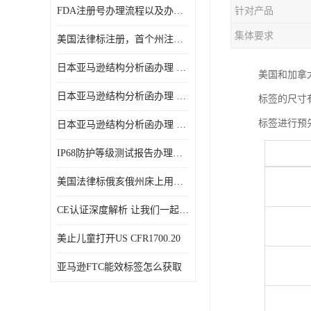
FDA注册号办理流程以及办理周期是多久
针对产品
集体要求
美国法律标注册，首个州注册该如何选择
日本亚马逊结构分析函办理 日本亚马逊 电饭煲
美国和加拿
日本亚马逊结构分析函办理 日本亚马逊 热水壶等；
标签的尺寸
标签进行预
日本亚马逊结构分析函办理 日本亚马逊 果汁搅拌机
IP68防护等级测试报告办理标准要求
美国法律标俄亥俄州床上用品许可证讲解！
CE认证深度解析 让我们一起来认识CE认证
美止儿童打开US CFR1700.20
亚马逊FTC能效标签怎么获取