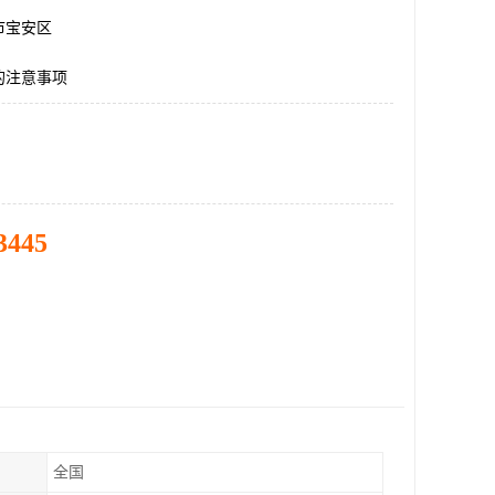
市宝安区
的注意事项
3445
全国