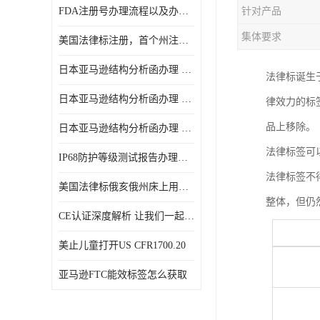
FDA注册号办理流程以及办理周期是多久
针对产品
集体要求
美国法律标注册，首个州注册该如何选择
日本亚马逊结构分析函办理 日本亚马逊 电饭煲
法律标诞生于
日本亚马逊结构分析函办理 日本亚马逊 热水壶等；
律效力的标
品上移除。
日本亚马逊结构分析函办理 日本亚马逊 果汁搅拌机
法律标签可
IP68防护等级测试报告办理标准要求
法律标签不
美国法律标俄亥俄州床上用品许可证讲解！
整体，但仍
CE认证深度解析 让我们一起来认识CE认证
美止儿童打开US CFR1700.20
亚马逊FTC能效标签怎么获取