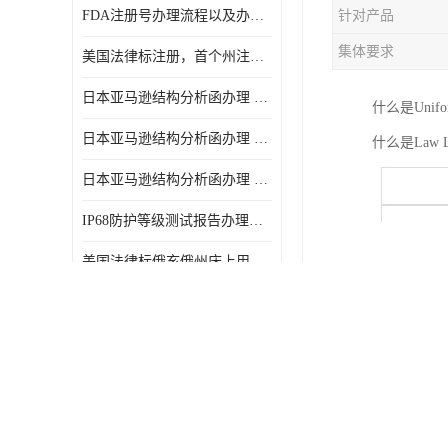
FDA注册号办理流程以及办理周期是多久
针对产品
集体要求
美国法律标注册，首个州注册该如何选择
日本亚马逊结构分析函办理 日本亚马逊 电饭煲
什么是Unifo
日本亚马逊结构分析函办理 日本亚马逊 热水壶等；
什么是Law L
日本亚马逊结构分析函办理 日本亚马逊 果汁搅拌机
IP68防护等级测试报告办理标准要求
美国法律标俄亥俄州床上用品许可证讲解！
CE认证深度解析 让我们一起来认识CE认证
美止儿童打开US CFR1700.20
亚马逊FTC能效标签怎么获取