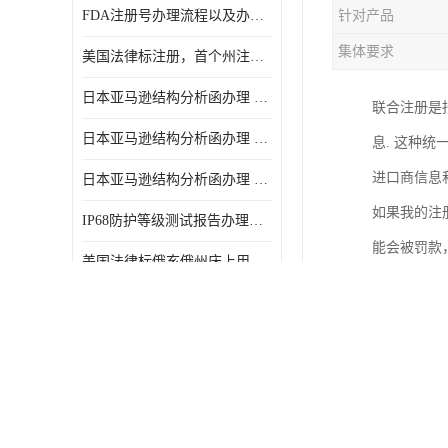
FDA注册号办理流程以及办理周期是多久
针对产品
集体要求
美国法律标注册，首个州注册该如何选择
日本亚马逊结构分析函办理 日本亚马逊 电饭煲
联合注册是
日本亚马逊结构分析函办理 日本亚马逊 热水壶等；
息. 这种
进口商信息
日本亚马逊结构分析函办理 日本亚马逊 果汁搅拌机
如果我的注
IP68防护等级测试报告办理标准要求
能会被罚款
美国法律标俄亥俄州床上用品许可证讲解！
CE认证深度解析 让我们一起来认识CE认证
美止儿童打开US CFR1700.20
亚马逊FTC能效标签怎么获取