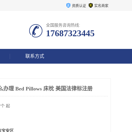
资质认证
实名商家
全国服务咨询热线:
17687323445
联系方式
理 Bed Pillows 床枕 美国法律标注册
/个 起
市宝安区