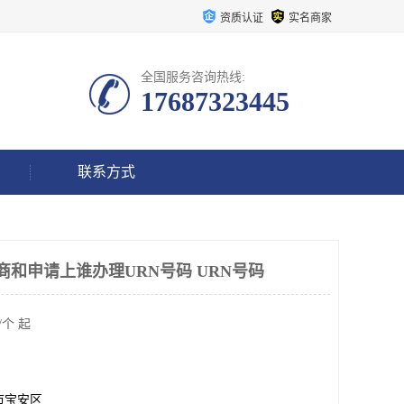
资质认证
实名商家
全国服务咨询热线:
17687323445
联系方式
 制造商和申请上谁办理URN号码 URN号码
/个 起
市宝安区