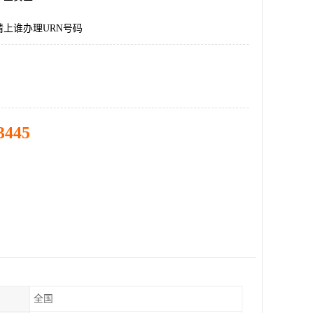
上谁办理URN号码
3445
全国