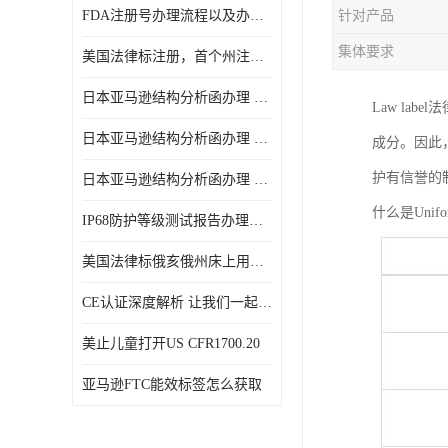
FDA注册号办理流程以及办理周期是多久
针对产品
集体要求
美国法律标注册，首个州注册该如何选择
日本亚马逊结构分析函办理 日本亚马逊 电饭煲
Law l
日本亚马逊结构分析函办理 日本亚马逊 热水壶等；
成分。因此
护有信誉的
日本亚马逊结构分析函办理 日本亚马逊 果汁搅拌机
什么是Unifo
IP68防护等级测试报告办理标准要求
美国法律标俄亥俄州床上用品许可证讲解！
CE认证深度解析 让我们一起来认识CE认证
美止儿童打开US CFR1700.20
亚马逊FTC能效标签怎么获取