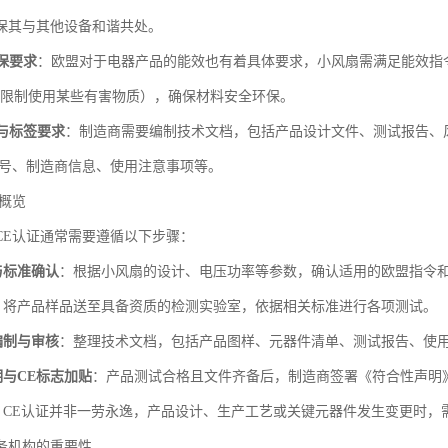
保其与其他设备和谐共处。
保要求
：欧盟对于电器产品的能效也有着具体要求，小风扇需满足能效指
令（限制使用某些有害物质），确保材料安全环保。
与标签要求
：制造商需要编制技术文档，包括产品设计文件、测试报告、
型号、制造商信息、使用注意事项等。
程概览
CE认证通常需要遵循以下步骤：
与标准确认
：根据小风扇的设计、电压功率等参数，确认适用的欧盟指令
：将产品样品送至具备资质的检测实验室，依据相关标准进行各项测试。
编制与审核
：整理技术文档，包括产品图样、元器件清单、测试报告、使
与CE标志加贴
：产品测试合格且文件齐备后，制造商签署《符合性声明
：CE认证并非一劳永逸，产品设计、生产工艺或关键元器件发生变更时，
务机构的重要性