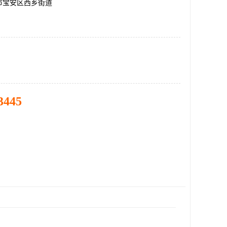
市宝安区西乡街道
3445