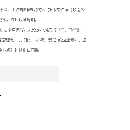
解不深、测试周期难以把控、技术文件编制缺乏经
成本，缩短认证周期。
要求与流程。无论是小风扇的LVD、EMC测
经营理念，以“踏实、拼搏、责任”的企业精神，坚
企业顺利跨越出口门槛。