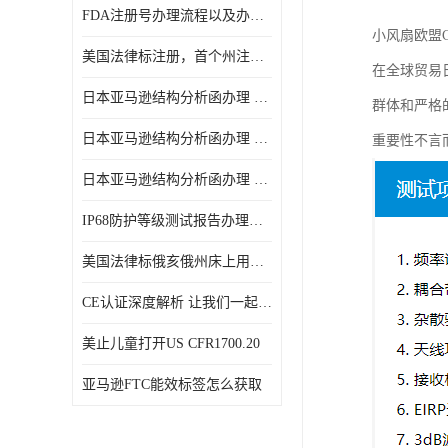
FDA注册号办理流程以及办理周期是多久
小风扇欧盟
美国法律标注册，首个州注册该如何选择
在全球贸易
日本亚马逊结构分析函办理 日本亚马逊 电饭煲
群体和严格
日本亚马逊结构分析函办理 日本亚马逊 热水壶等；
重要性不言
日本亚马逊结构分析函办理 日本亚马逊 果汁搅拌机
IP68防护等级测试报告办理标准要求
美国法律标俄亥俄州床上用品许可证讲解！
CE认证深度解析 让我们一起来认识CE认证
美止儿童打开US CFR1700.20
亚马逊FTC能效标签怎么获取