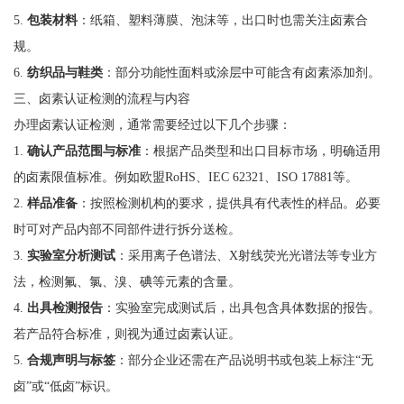
5.
包装材料
：纸箱、塑料薄膜、泡沫等，出口时也需关注卤素合
规。
6.
纺织品与鞋类
：部分功能性面料或涂层中可能含有卤素添加剂。
三、卤素认证检测的流程与内容
办理卤素认证检测，通常需要经过以下几个步骤：
1.
确认产品范围与标准
：根据产品类型和出口目标市场，明确适用
的卤素限值标准。例如欧盟RoHS、IEC 62321、ISO 17881等。
2.
样品准备
：按照检测机构的要求，提供具有代表性的样品。必要
时可对产品内部不同部件进行拆分送检。
3.
实验室分析测试
：采用离子色谱法、X射线荧光光谱法等专业方
法，检测氟、氯、溴、碘等元素的含量。
4.
出具检测报告
：实验室完成测试后，出具包含具体数据的报告。
若产品符合标准，则视为通过卤素认证。
5.
合规声明与标签
：部分企业还需在产品说明书或包装上标注“无
卤”或“低卤”标识。