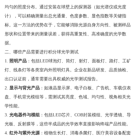
均匀的照度分布。通过安装在球壁上的探测器（如光谱仪或光度
计），可以精确测量出总光通量、色度参数、显色指数等关键指
标。这一方法的优势在于，它能够消除光源自身方向性、被测样品
形状和位置带来的测量误差，获得高重复性、高准确度的光学数
据。
二、哪些产品需要进行积分球光学测试
1.
照明产品
：包括LED球泡灯、筒灯、射灯、面板灯、路灯、工矿
灯、线条灯等各类室内外照明灯具。企业在新品研发、品质抽检、
出口认证前，通常需要出具权威的光学测试报告。
2.
显示与背光产品
：如液晶显示屏、电子白板、广告机、车载仪表
盘、手机背光模组等，需测试其亮度、色域、均匀性、视角相关光
学性能。
3.
光电器件与模组
：包括LED芯片、COB封装模组、光学透镜、导
光板、反射膜等，这些半成品的光学效率直接影响终端产品性能。
4.
红外与紫外光源
：植物生长灯、消毒杀菌灯、医疗美容设备配套