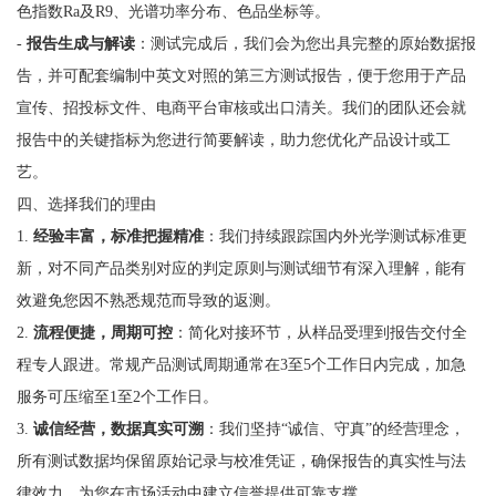
色指数Ra及R9、光谱功率分布、色品坐标等。
-
报告生成与解读
：测试完成后，我们会为您出具完整的原始数据报
告，并可配套编制中英文对照的第三方测试报告，便于您用于产品
宣传、招投标文件、电商平台审核或出口清关。我们的团队还会就
报告中的关键指标为您进行简要解读，助力您优化产品设计或工
艺。
四、选择我们的理由
1.
经验丰富，标准把握精准
：我们持续跟踪国内外光学测试标准更
新，对不同产品类别对应的判定原则与测试细节有深入理解，能有
效避免您因不熟悉规范而导致的返测。
2.
流程便捷，周期可控
：简化对接环节，从样品受理到报告交付全
程专人跟进。常规产品测试周期通常在3至5个工作日内完成，加急
服务可压缩至1至2个工作日。
3.
诚信经营，数据真实可溯
：我们坚持“诚信、守真”的经营理念，
所有测试数据均保留原始记录与校准凭证，确保报告的真实性与法
律效力，为您在市场活动中建立信誉提供可靠支撑。