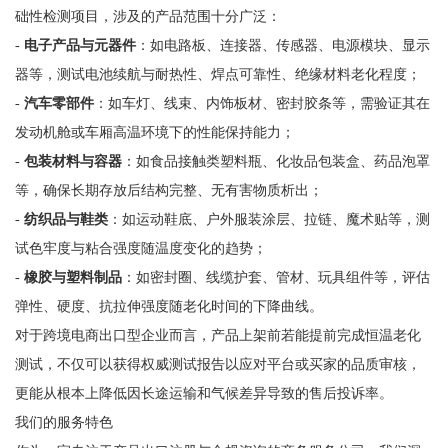
础性检测项目，涉及的产品范围十分广泛：
-
电子产品与元器件
：如电路板、连接器、传感器、电源模块、显示
器等，测试电池续航与耐热性、焊点可靠性、绝缘材料老化程度；
-
汽车零部件
：如车灯、线束、内饰板材、密封胶条等，需验证其在
发动机舱或车厢高温环境下的性能保持能力；
-
包装材料与容器
：如食品接触类塑料瓶、化妆品包装盒、药品泡罩
等，确保长期存放后结构完整、无有害物质析出；
-
纺织品与鞋类
：如运动鞋底、户外服装涂层、拉链、魔术贴等，测
试色牢度与粘合强度随温度变化的趋势；
-
橡胶与塑料制品
：如密封圈、线缆护套、管材、玩具组件等，评估
弹性、硬度、抗拉伸强度随老化时间的下降曲线。
对于跨境电商出口型企业而言，产品上架前若能提前完成恒温老化
测试，不仅可以获得权威测试报告以应对平台或买家的品质审核，
更能从根本上降低因长途运输和气候差异导致的售后投诉率。
我们的服务特色