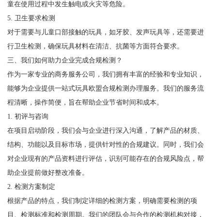
童在使用过程中发生触电或火灾等危险。
5. 卫生要求检测
对于需要与儿童口部接触的玩具，如牙胶、发声玩具等，还需要进
行卫生检测，确保玩具材料在清洁、抗菌等方面符合要求。
三、我们如何助力企业完成合规检测？
作为一家专业的商务服务公司，我们拥有丰富的经验和专业知识，
能够为企业提供一站式玩具欧盟合规检测办理服务。我们的服务流
程清晰，操作简便，旨在帮助企业节省时间和成本。
1. 初评与咨询
在项目启动阶段，我们会与企业进行深入沟通，了解产品的材质、
结构、功能以及目标市场，提供针对性的合规建议。同时，我们会
对企业现有的产品资料进行评估，识别可能存在的合规风险点，帮
助企业提前做好整改准备。
2. 检测方案制定
根据产品的特点，我们制定详细的检测方案，明确需要检测的项
目、检测标准和检测周期。我们的团队会与合作的检测机构对接，