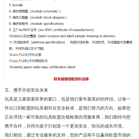
五、携手共创安全未来
玩具是儿童探索世界的窗口，也是他们童年最美好的伴侣。让每一
件出口到欧盟的玩具都符合安全标准，是我们努力的方向。如果您
正在寻找一家可靠的玩具欧盟合规检测办理服务商，我们期待与您
携手合作，共同为孩子们创造一个更加安全、快乐的成长环境。
我们相信，通过专业服务的支持，您的产品将不仅赢得欧盟市场的