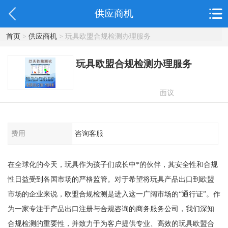
供应商机
首页
>
供应商机
> 玩具欧盟合规检测办理服务
玩具欧盟合规检测办理服务
面议
费用
咨询客服
在全球化的今天，玩具作为孩子们成长中*的伙伴，其安全性和合规
性日益受到各国市场的严格监管。对于希望将玩具产品出口到欧盟
市场的企业来说，欧盟合规检测是进入这一广阔市场的“通行证”。作
为一家专注于产品出口注册与合规咨询的商务服务公司，我们深知
合规检测的重要性，并致力于为客户提供专业、高效的玩具欧盟合