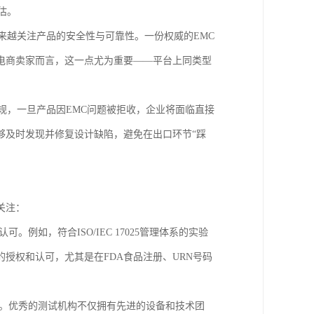
估。
来越关注产品的安全性与可靠性。一份权威的EMC
电商卖家而言，这一点尤为重要——平台上同类型
规，一旦产品因EMC问题被拒收，企业将面临直接
够及时发现并修复设计缺陷，避免在出口环节“踩
关注：
如，符合ISO/IEC 17025管理体系的实验
授权和认可，尤其是在FDA食品注册、URN号码
。优秀的测试机构不仅拥有先进的设备和技术团