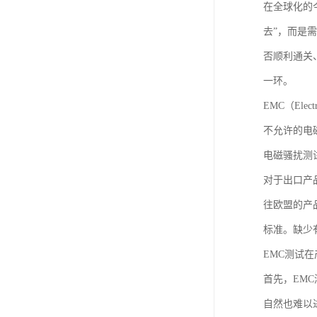
在全球化的
去”，而是
否顺利通关
一环。
EMC（Ele
不允许的电
电磁骚扰测
对于出口产
往欧盟的产
标准。缺少
EMC测试
首先，EM
自然也难以进