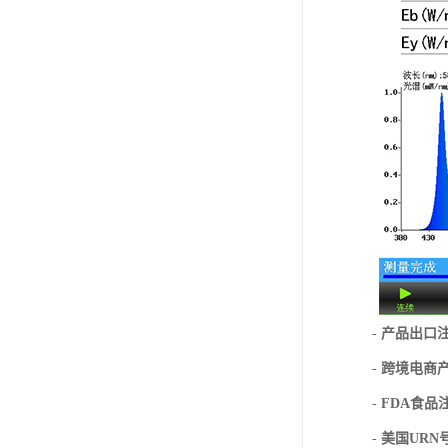
-
产品出口
-
跨境电商
-
FDA食品
-
美国URN