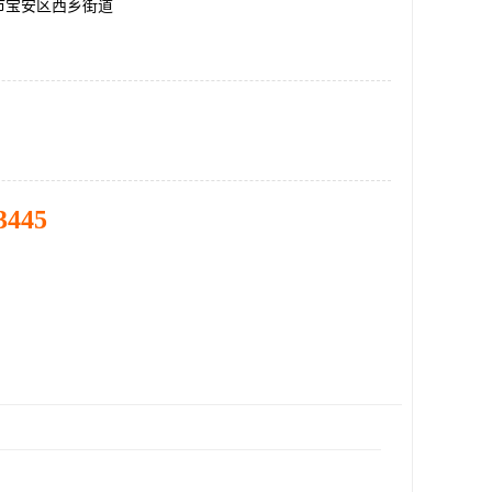
市宝安区西乡街道
3445