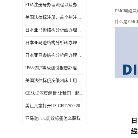
FDA注册号办理流程以及办理周期是多久
EMC电磁
美国法律标注册，首个州注册该如何选择
什么是EM
日本亚马逊结构分析函办理 日本亚马逊 电饭煲
日本亚马逊结构分析函办理 日本亚马逊 热水壶等；
日本亚马逊结构分析函办理 日本亚马逊 果汁搅拌机
IP68防护等级测试报告办理标准要求
美国法律标俄亥俄州床上用品许可证讲解！
CE认证深度解析 让我们一起来认识CE认证
美止儿童打开US CFR1700.20
亚马逊FTC能效标签怎么获取