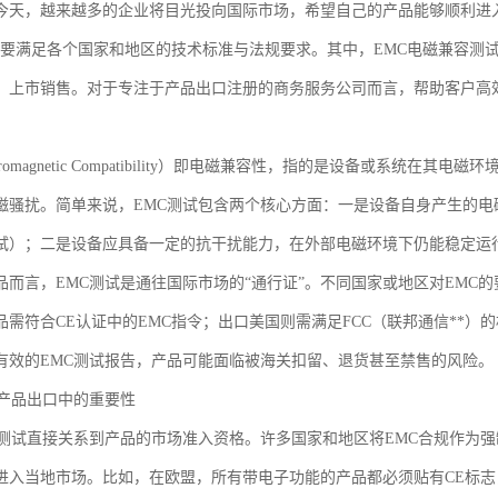
今天，越来越多的企业将目光投向国际市场，希望自己的产品能够顺利进
需要满足各个国家和地区的技术标准与法规要求。其中，EMC电磁兼容测
、上市销售。对于专注于产品出口注册的商务服务公司而言，帮助客户高效
ctromagnetic Compatibility）即电磁兼容性，指的是设备或系
磁骚扰。简单来说，EMC测试包含两个核心方面：一是设备自身产生的
试）；二是设备应具备一定的抗干扰能力，在外部电磁环境下仍能稳定运
品而言，EMC测试是通往国际市场的“通行证”。不同国家或地区对EMC
品需符合CE认证中的EMC指令；出口美国则需满足FCC（联邦通信**）
有效的EMC测试报告，产品可能面临被海关扣留、退货甚至禁售的风险。
在产品出口中的重要性
C测试直接关系到产品的市场准入资格。许多国家和地区将EMC合规作为
入当地市场。比如，在欧盟，所有带电子功能的产品都必须贴有CE标志，并符