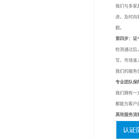
我们与多家
进，及时向
题。
第四步：证
检测通过后
写、市场准
我们的服务
专业团队保
我们拥有一
都能为客户
高效服务流