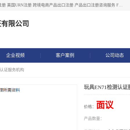
深圳市鼎顺检测认证有限公司专注于各类产品出口注册 产品注册 美国URN注册 跨境电商产品出口注册 产品出口注册咨询服务 FDA食品注册等我们是一家商务服务公司，为客户提供商标注册，本公司实力雄厚，能满足客户多种需求。
证有限公司
企业视频
客户案例
公司动态
检测认证服务机构
玩具EN71检测认
面议
价格：
产品数量：