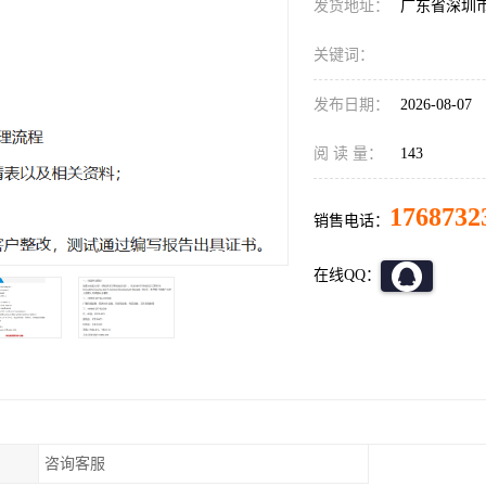
发货地址：
广东省深圳
关键词：
发布日期：
2026-08-07
阅 读 量：
143
1768732
销售电话：
在线QQ：
咨询客服