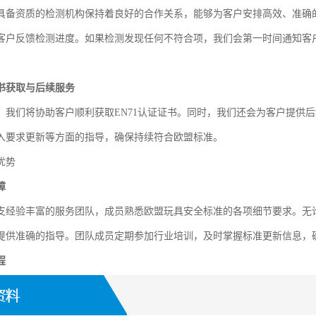
具备资质的检测机构保持着良好的合作关系，能够为客户安排高效、准确
客户反馈检测进度。如果检测发现任何不符合项，我们会第一时间通知客
书获取与后续服务
，我们将协助客户顺利获取EN71认证证书。同时，我们还会为客户提供
入要求更新等方面的指导，确保持续符合欧盟标准。
优势
障
支经验丰富的服务团队，成员熟悉欧盟玩具安全标准的各项细节要求。无
提供准确的指导。团队成员定期参加行业培训，及时掌握标准更新信息，
程