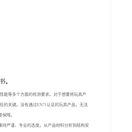
学性能等多个方面的检测要求。对于想要将玩具产
任的关键。没有通过EN71认证的玩具产品，无法
要保障。
秉持严谨、专业的态度。从产品材料分析到结构安