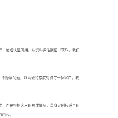
程，缩短认证周期。从资料评估到证书获取，我们
，不隐瞒问题，以真诚的态度对待每一位客户。我
式，而是根据客户的具体情况，量身定制较适合的
务内容。