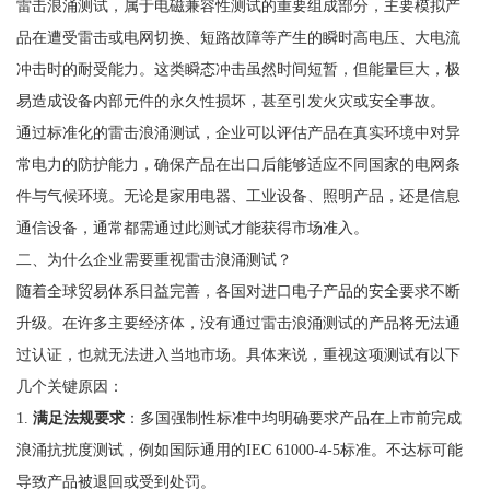
雷击浪涌测试，属于电磁兼容性测试的重要组成部分，主要模拟产
品在遭受雷击或电网切换、短路故障等产生的瞬时高电压、大电流
冲击时的耐受能力。这类瞬态冲击虽然时间短暂，但能量巨大，极
易造成设备内部元件的永久性损坏，甚至引发火灾或安全事故。
通过标准化的雷击浪涌测试，企业可以评估产品在真实环境中对异
常电力的防护能力，确保产品在出口后能够适应不同国家的电网条
件与气候环境。无论是家用电器、工业设备、照明产品，还是信息
通信设备，通常都需通过此测试才能获得市场准入。
二、为什么企业需要重视雷击浪涌测试？
随着全球贸易体系日益完善，各国对进口电子产品的安全要求不断
升级。在许多主要经济体，没有通过雷击浪涌测试的产品将无法通
过认证，也就无法进入当地市场。具体来说，重视这项测试有以下
几个关键原因：
1.
满足法规要求
：多国强制性标准中均明确要求产品在上市前完成
浪涌抗扰度测试，例如国际通用的IEC 61000-4-5标准。不达标可能
导致产品被退回或受到处罚。