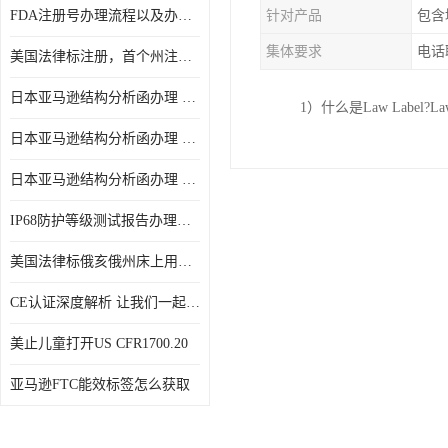
FDA注册号办理流程以及办理周期是多久
针对产品
包含
集体要求
电话
美国法律标注册，首个州注册该如何选择
日本亚马逊结构分析函办理 日本亚马逊 电饭煲
1）什么是Law Label?La
日本亚马逊结构分析函办理 日本亚马逊 热水壶等；
日本亚马逊结构分析函办理 日本亚马逊 果汁搅拌机
IP68防护等级测试报告办理标准要求
美国法律标俄亥俄州床上用品许可证讲解！
CE认证深度解析 让我们一起来认识CE认证
美止儿童打开US CFR1700.20
亚马逊FTC能效标签怎么获取