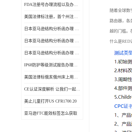
FDA注册号办理流程以及办理周期是多久
随着全球数
美国法律标注册，首个州注册该如何选择
路由器，各
日本亚马逊结构分析函办理 日本亚马逊 电饭煲
越的门槛。
日本亚马逊结构分析函办理 日本亚马逊 热水壶等；
什么是RED
日本亚马逊结构分析函办理 日本亚马逊 果汁搅拌机
IP68防护等级测试报告办理标准要求
美国法律标俄亥俄州床上用品许可证讲解！
CE认证深度解析 让我们一起来认识CE认证
美止儿童打开US CFR1700.20
亚马逊FTC能效标签怎么获取