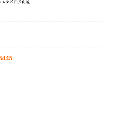
市宝安区西乡街道
3445