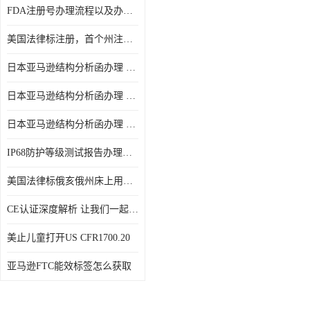
FDA注册号办理流程以及办理周期是多久
美国法律标注册，首个州注册该如何选择
日本亚马逊结构分析函办理 日本亚马逊 电饭煲
日本亚马逊结构分析函办理 日本亚马逊 热水壶等；
日本亚马逊结构分析函办理 日本亚马逊 果汁搅拌机
IP68防护等级测试报告办理标准要求
美国法律标俄亥俄州床上用品许可证讲解！
CE认证深度解析 让我们一起来认识CE认证
美止儿童打开US CFR1700.20
亚马逊FTC能效标签怎么获取