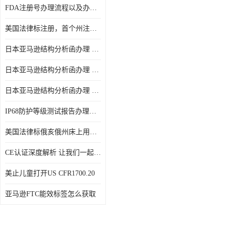
FDA注册号办理流程以及办理周期是多久
美国法律标注册，首个州注册该如何选择
日本亚马逊结构分析函办理 日本亚马逊 电饭煲
日本亚马逊结构分析函办理 日本亚马逊 热水壶等；
日本亚马逊结构分析函办理 日本亚马逊 果汁搅拌机
IP68防护等级测试报告办理标准要求
美国法律标俄亥俄州床上用品许可证讲解！
CE认证深度解析 让我们一起来认识CE认证
美止儿童打开US CFR1700.20
亚马逊FTC能效标签怎么获取