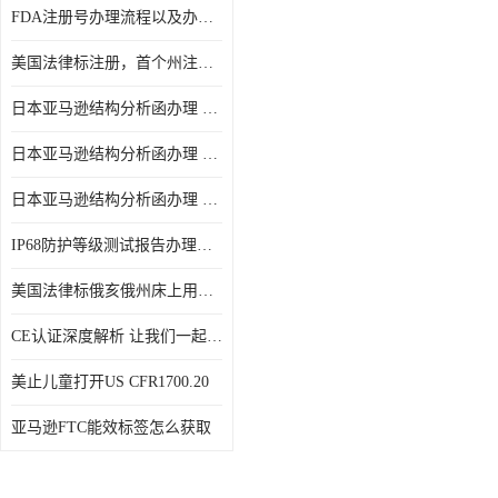
FDA注册号办理流程以及办理周期是多久
美国法律标注册，首个州注册该如何选择
日本亚马逊结构分析函办理 日本亚马逊 电饭煲
日本亚马逊结构分析函办理 日本亚马逊 热水壶等；
日本亚马逊结构分析函办理 日本亚马逊 果汁搅拌机
IP68防护等级测试报告办理标准要求
美国法律标俄亥俄州床上用品许可证讲解！
CE认证深度解析 让我们一起来认识CE认证
美止儿童打开US CFR1700.20
亚马逊FTC能效标签怎么获取