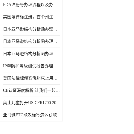
FDA注册号办理流程以及办理周期是多久
美国法律标注册，首个州注册该如何选择
日本亚马逊结构分析函办理 日本亚马逊 电饭煲
日本亚马逊结构分析函办理 日本亚马逊 热水壶等；
日本亚马逊结构分析函办理 日本亚马逊 果汁搅拌机
IP68防护等级测试报告办理标准要求
美国法律标俄亥俄州床上用品许可证讲解！
CE认证深度解析 让我们一起来认识CE认证
美止儿童打开US CFR1700.20
亚马逊FTC能效标签怎么获取